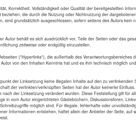
tät, Korrektheit, Vollständigkeit oder Qualität der bereitgestellten In
Art beziehen, die durch die Nutzung oder Nichtnutzung der dargebotenen
, sind grundsätzlich ausgeschlossen, sofern seitens des Autors kein n
 Der Autor behält es sich ausdrücklich vor, Teile der Seiten oder das
ntlichung zeitweise oder endgültig einzustellen.
Webseiten ("Hyperlinks"), die außerhalb des Verantwortungsbereiches d
der Autor von den Inhalten Kenntnis hat und es ihm technisch möglich u
tpunkt der Linksetzung keine illegalen Inhalte auf den zu verlinkenden
haft der verlinkten/verknüpften Seiten hat der Autor keinerlei Einfluss.
 die nach der Linksetzung verändert wurden. Diese Feststellung gilt für 
ge in vom Autor eingerichteten Gästebüchern, Diskussionsforen, Linkve
hreibzugriffe möglich sind. Für illegale, fehlerhafte oder unvollständ
er Informationen entstehen, haftet allein der Anbieter der Seite, auf 
eist.