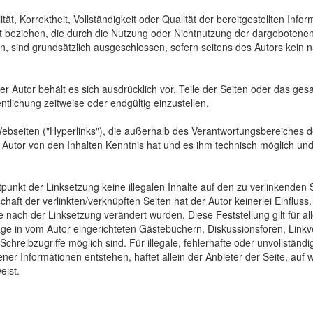
tät, Korrektheit, Vollständigkeit oder Qualität der bereitgestellten In
Art beziehen, die durch die Nutzung oder Nichtnutzung der dargebotenen
, sind grundsätzlich ausgeschlossen, sofern seitens des Autors kein n
 Der Autor behält es sich ausdrücklich vor, Teile der Seiten oder das
ntlichung zeitweise oder endgültig einzustellen.
Webseiten ("Hyperlinks"), die außerhalb des Verantwortungsbereiches d
der Autor von den Inhalten Kenntnis hat und es ihm technisch möglich u
tpunkt der Linksetzung keine illegalen Inhalte auf den zu verlinkenden
haft der verlinkten/verknüpften Seiten hat der Autor keinerlei Einfluss.
 die nach der Linksetzung verändert wurden. Diese Feststellung gilt für 
ge in vom Autor eingerichteten Gästebüchern, Diskussionsforen, Linkve
hreibzugriffe möglich sind. Für illegale, fehlerhafte oder unvollständ
er Informationen entstehen, haftet allein der Anbieter der Seite, auf 
eist.