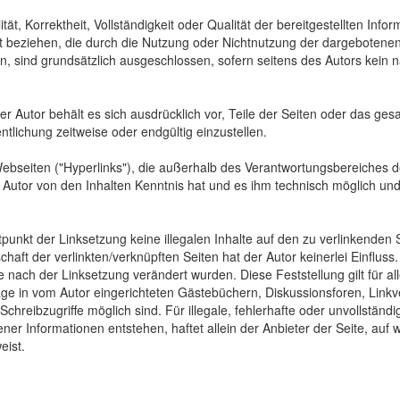
tät, Korrektheit, Vollständigkeit oder Qualität der bereitgestellten In
Art beziehen, die durch die Nutzung oder Nichtnutzung der dargebotenen
, sind grundsätzlich ausgeschlossen, sofern seitens des Autors kein n
 Der Autor behält es sich ausdrücklich vor, Teile der Seiten oder das
ntlichung zeitweise oder endgültig einzustellen.
Webseiten ("Hyperlinks"), die außerhalb des Verantwortungsbereiches d
der Autor von den Inhalten Kenntnis hat und es ihm technisch möglich u
tpunkt der Linksetzung keine illegalen Inhalte auf den zu verlinkenden
haft der verlinkten/verknüpften Seiten hat der Autor keinerlei Einfluss.
 die nach der Linksetzung verändert wurden. Diese Feststellung gilt für 
ge in vom Autor eingerichteten Gästebüchern, Diskussionsforen, Linkve
hreibzugriffe möglich sind. Für illegale, fehlerhafte oder unvollständ
er Informationen entstehen, haftet allein der Anbieter der Seite, auf 
eist.