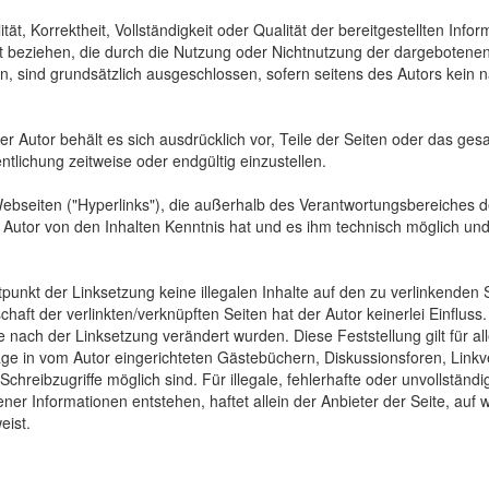
tät, Korrektheit, Vollständigkeit oder Qualität der bereitgestellten In
Art beziehen, die durch die Nutzung oder Nichtnutzung der dargebotenen
, sind grundsätzlich ausgeschlossen, sofern seitens des Autors kein n
 Der Autor behält es sich ausdrücklich vor, Teile der Seiten oder das
ntlichung zeitweise oder endgültig einzustellen.
Webseiten ("Hyperlinks"), die außerhalb des Verantwortungsbereiches d
der Autor von den Inhalten Kenntnis hat und es ihm technisch möglich u
tpunkt der Linksetzung keine illegalen Inhalte auf den zu verlinkenden
haft der verlinkten/verknüpften Seiten hat der Autor keinerlei Einfluss.
 die nach der Linksetzung verändert wurden. Diese Feststellung gilt für 
ge in vom Autor eingerichteten Gästebüchern, Diskussionsforen, Linkve
hreibzugriffe möglich sind. Für illegale, fehlerhafte oder unvollständ
er Informationen entstehen, haftet allein der Anbieter der Seite, auf 
eist.