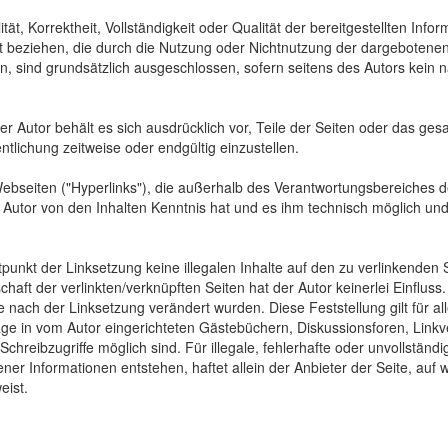
tät, Korrektheit, Vollständigkeit oder Qualität der bereitgestellten In
Art beziehen, die durch die Nutzung oder Nichtnutzung der dargebotenen
, sind grundsätzlich ausgeschlossen, sofern seitens des Autors kein n
 Der Autor behält es sich ausdrücklich vor, Teile der Seiten oder das
ntlichung zeitweise oder endgültig einzustellen.
Webseiten ("Hyperlinks"), die außerhalb des Verantwortungsbereiches d
der Autor von den Inhalten Kenntnis hat und es ihm technisch möglich u
tpunkt der Linksetzung keine illegalen Inhalte auf den zu verlinkenden
haft der verlinkten/verknüpften Seiten hat der Autor keinerlei Einfluss.
 die nach der Linksetzung verändert wurden. Diese Feststellung gilt für 
ge in vom Autor eingerichteten Gästebüchern, Diskussionsforen, Linkve
hreibzugriffe möglich sind. Für illegale, fehlerhafte oder unvollständ
er Informationen entstehen, haftet allein der Anbieter der Seite, auf 
eist.