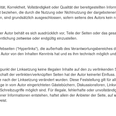
tät, Korrektheit, Vollständigkeit oder Qualität der bereitgestellten In
Art beziehen, die durch die Nutzung oder Nichtnutzung der dargebotenen
, sind grundsätzlich ausgeschlossen, sofern seitens des Autors kein n
 Der Autor behält es sich ausdrücklich vor, Teile der Seiten oder das
ntlichung zeitweise oder endgültig einzustellen.
Webseiten ("Hyperlinks"), die außerhalb des Verantwortungsbereiches d
der Autor von den Inhalten Kenntnis hat und es ihm technisch möglich u
tpunkt der Linksetzung keine illegalen Inhalte auf den zu verlinkenden
haft der verlinkten/verknüpften Seiten hat der Autor keinerlei Einfluss.
 die nach der Linksetzung verändert wurden. Diese Feststellung gilt für 
ge in vom Autor eingerichteten Gästebüchern, Diskussionsforen, Linkve
hreibzugriffe möglich sind. Für illegale, fehlerhafte oder unvollständ
er Informationen entstehen, haftet allein der Anbieter der Seite, auf 
eist.