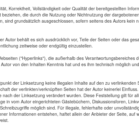
tät, Korrektheit, Vollständigkeit oder Qualität der bereitgestellten In
Art beziehen, die durch die Nutzung oder Nichtnutzung der dargebotenen
, sind grundsätzlich ausgeschlossen, sofern seitens des Autors kein n
 Der Autor behält es sich ausdrücklich vor, Teile der Seiten oder das
ntlichung zeitweise oder endgültig einzustellen.
Webseiten ("Hyperlinks"), die außerhalb des Verantwortungsbereiches d
der Autor von den Inhalten Kenntnis hat und es ihm technisch möglich u
tpunkt der Linksetzung keine illegalen Inhalte auf den zu verlinkenden
haft der verlinkten/verknüpften Seiten hat der Autor keinerlei Einfluss.
 die nach der Linksetzung verändert wurden. Diese Feststellung gilt für 
ge in vom Autor eingerichteten Gästebüchern, Diskussionsforen, Linkve
hreibzugriffe möglich sind. Für illegale, fehlerhafte oder unvollständ
er Informationen entstehen, haftet allein der Anbieter der Seite, auf 
eist.