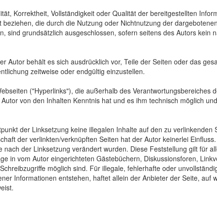
tät, Korrektheit, Vollständigkeit oder Qualität der bereitgestellten In
Art beziehen, die durch die Nutzung oder Nichtnutzung der dargebotenen
, sind grundsätzlich ausgeschlossen, sofern seitens des Autors kein n
 Der Autor behält es sich ausdrücklich vor, Teile der Seiten oder das
ntlichung zeitweise oder endgültig einzustellen.
Webseiten ("Hyperlinks"), die außerhalb des Verantwortungsbereiches d
der Autor von den Inhalten Kenntnis hat und es ihm technisch möglich u
tpunkt der Linksetzung keine illegalen Inhalte auf den zu verlinkenden
haft der verlinkten/verknüpften Seiten hat der Autor keinerlei Einfluss.
 die nach der Linksetzung verändert wurden. Diese Feststellung gilt für 
ge in vom Autor eingerichteten Gästebüchern, Diskussionsforen, Linkve
hreibzugriffe möglich sind. Für illegale, fehlerhafte oder unvollständ
er Informationen entstehen, haftet allein der Anbieter der Seite, auf 
eist.