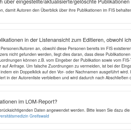
 über eingestellte/aktualisierte/gelöschte Publikationen
ion, damit Autoren den Überblick über ihre Publikationen im FIS behalt
ikationen in der Listenansicht zum Editieren, obwohl ic
e Personen/Autoren an, obwohl diese Personen bereits im FIS existier
tzers nicht gefunden werden, liegt dies daran, dass diese Publikationen
uordnungen können z.B. vom Eingeber der Publikation sowie vom FIS-T
 auf Anfrage. Um falsche Zuordnungen zu vermeiden, ist bei der Einga
indem ein Doppelklick auf den Vor- oder Nachnamen ausgeführt wird. Is
ert in der Autorenliste verbleiben und wird dadurch nach Abschließen 
ikationen im LOM-Report?
u berücksichtigenden Daten angewendet werden. Bitte lesen Sie dazu die
versitätsmedizin Greifswald