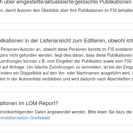
 über eingestellte/aktualisierte/gelöschte Publikationen
ion, damit Autoren den Überblick über ihre Publikationen im FIS behalt
ikationen in der Listenansicht zum Editieren, obwohl ic
e Personen/Autoren an, obwohl diese Personen bereits im FIS existier
tzers nicht gefunden werden, liegt dies daran, dass diese Publikationen
uordnungen können z.B. vom Eingeber der Publikation sowie vom FIS-T
 auf Anfrage. Um falsche Zuordnungen zu vermeiden, ist bei der Einga
indem ein Doppelklick auf den Vor- oder Nachnamen ausgeführt wird. Is
ert in der Autorenliste verbleiben und wird dadurch nach Abschließen 
ikationen im LOM-Report?
u berücksichtigenden Daten angewendet werden. Bitte lesen Sie dazu die
versitätsmedizin Greifswald