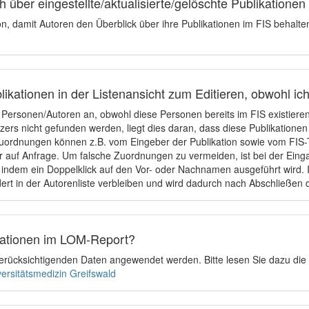
 über eingestellte/aktualisierte/gelöschte Publikationen
ion, damit Autoren den Überblick über ihre Publikationen im FIS behalt
ikationen in der Listenansicht zum Editieren, obwohl ic
e Personen/Autoren an, obwohl diese Personen bereits im FIS existier
tzers nicht gefunden werden, liegt dies daran, dass diese Publikationen
uordnungen können z.B. vom Eingeber der Publikation sowie vom FIS-T
 auf Anfrage. Um falsche Zuordnungen zu vermeiden, ist bei der Einga
indem ein Doppelklick auf den Vor- oder Nachnamen ausgeführt wird. Is
ert in der Autorenliste verbleiben und wird dadurch nach Abschließen 
ikationen im LOM-Report?
u berücksichtigenden Daten angewendet werden. Bitte lesen Sie dazu die
versitätsmedizin Greifswald