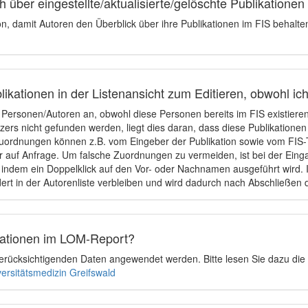
 über eingestellte/aktualisierte/gelöschte Publikationen
ion, damit Autoren den Überblick über ihre Publikationen im FIS behalt
ikationen in der Listenansicht zum Editieren, obwohl ic
e Personen/Autoren an, obwohl diese Personen bereits im FIS existier
tzers nicht gefunden werden, liegt dies daran, dass diese Publikationen
uordnungen können z.B. vom Eingeber der Publikation sowie vom FIS-T
 auf Anfrage. Um falsche Zuordnungen zu vermeiden, ist bei der Einga
indem ein Doppelklick auf den Vor- oder Nachnamen ausgeführt wird. Is
ert in der Autorenliste verbleiben und wird dadurch nach Abschließen 
ikationen im LOM-Report?
u berücksichtigenden Daten angewendet werden. Bitte lesen Sie dazu die
versitätsmedizin Greifswald