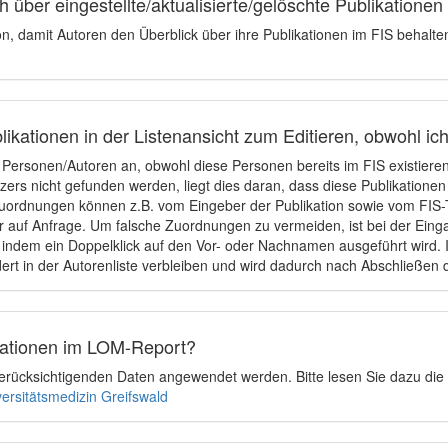
 über eingestellte/aktualisierte/gelöschte Publikationen
ion, damit Autoren den Überblick über ihre Publikationen im FIS behalt
ikationen in der Listenansicht zum Editieren, obwohl ic
e Personen/Autoren an, obwohl diese Personen bereits im FIS existier
tzers nicht gefunden werden, liegt dies daran, dass diese Publikationen
uordnungen können z.B. vom Eingeber der Publikation sowie vom FIS-T
 auf Anfrage. Um falsche Zuordnungen zu vermeiden, ist bei der Einga
indem ein Doppelklick auf den Vor- oder Nachnamen ausgeführt wird. Is
ert in der Autorenliste verbleiben und wird dadurch nach Abschließen 
ikationen im LOM-Report?
u berücksichtigenden Daten angewendet werden. Bitte lesen Sie dazu die
versitätsmedizin Greifswald