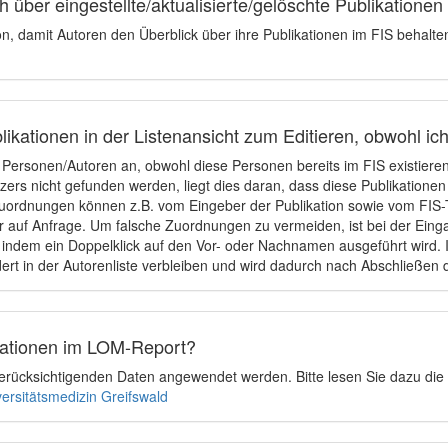
 über eingestellte/aktualisierte/gelöschte Publikationen
ion, damit Autoren den Überblick über ihre Publikationen im FIS behalt
ikationen in der Listenansicht zum Editieren, obwohl ic
e Personen/Autoren an, obwohl diese Personen bereits im FIS existier
tzers nicht gefunden werden, liegt dies daran, dass diese Publikationen
uordnungen können z.B. vom Eingeber der Publikation sowie vom FIS-T
 auf Anfrage. Um falsche Zuordnungen zu vermeiden, ist bei der Einga
indem ein Doppelklick auf den Vor- oder Nachnamen ausgeführt wird. Is
ert in der Autorenliste verbleiben und wird dadurch nach Abschließen 
ikationen im LOM-Report?
u berücksichtigenden Daten angewendet werden. Bitte lesen Sie dazu die
versitätsmedizin Greifswald