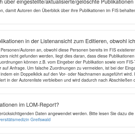
 über eingestellte/aktualisierte/gelöschte Publikationen
ion, damit Autoren den Überblick über ihre Publikationen im FIS behalt
ikationen in der Listenansicht zum Editieren, obwohl ic
e Personen/Autoren an, obwohl diese Personen bereits im FIS existier
tzers nicht gefunden werden, liegt dies daran, dass diese Publikationen
uordnungen können z.B. vom Eingeber der Publikation sowie vom FIS-T
 auf Anfrage. Um falsche Zuordnungen zu vermeiden, ist bei der Einga
indem ein Doppelklick auf den Vor- oder Nachnamen ausgeführt wird. Is
ert in der Autorenliste verbleiben und wird dadurch nach Abschließen 
ikationen im LOM-Report?
u berücksichtigenden Daten angewendet werden. Bitte lesen Sie dazu die
versitätsmedizin Greifswald