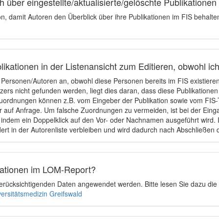
 über eingestellte/aktualisierte/gelöschte Publikationen
ion, damit Autoren den Überblick über ihre Publikationen im FIS behalt
ikationen in der Listenansicht zum Editieren, obwohl ic
e Personen/Autoren an, obwohl diese Personen bereits im FIS existier
tzers nicht gefunden werden, liegt dies daran, dass diese Publikationen
uordnungen können z.B. vom Eingeber der Publikation sowie vom FIS-T
 auf Anfrage. Um falsche Zuordnungen zu vermeiden, ist bei der Einga
indem ein Doppelklick auf den Vor- oder Nachnamen ausgeführt wird. Is
ert in der Autorenliste verbleiben und wird dadurch nach Abschließen 
ikationen im LOM-Report?
u berücksichtigenden Daten angewendet werden. Bitte lesen Sie dazu die
versitätsmedizin Greifswald