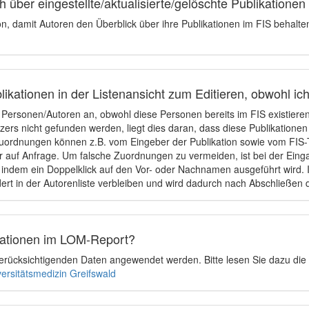
 über eingestellte/aktualisierte/gelöschte Publikationen
ion, damit Autoren den Überblick über ihre Publikationen im FIS behalt
ikationen in der Listenansicht zum Editieren, obwohl ic
e Personen/Autoren an, obwohl diese Personen bereits im FIS existier
tzers nicht gefunden werden, liegt dies daran, dass diese Publikationen
uordnungen können z.B. vom Eingeber der Publikation sowie vom FIS-T
 auf Anfrage. Um falsche Zuordnungen zu vermeiden, ist bei der Einga
indem ein Doppelklick auf den Vor- oder Nachnamen ausgeführt wird. Is
ert in der Autorenliste verbleiben und wird dadurch nach Abschließen 
ikationen im LOM-Report?
u berücksichtigenden Daten angewendet werden. Bitte lesen Sie dazu die
versitätsmedizin Greifswald