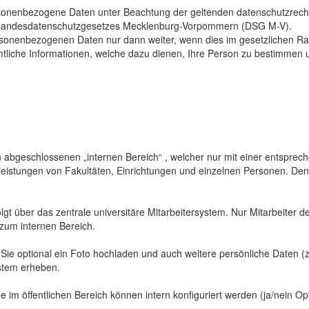
sonenbezogene Daten unter Beachtung der geltenden datenschutzrech
Landesdatenschutzgesetzes Mecklenburg-Vorpommern (DSG M-V).
ersonenbezogenen Daten nur dann weiter, wenn dies im gesetzlichen Ra
mtliche Informationen, welche dazu dienen, Ihre Person zu bestimmen 
abgeschlossenen „internen Bereich“ , welcher nur mit einer entspreche
sleistungen von Fakultäten, Einrichtungen und einzelnen Personen. De
gt über das zentrale universitäre Mitarbeitersystem. Nur Mitarbeiter de
 zum internen Bereich.
 Sie optional ein Foto hochladen und auch weitere persönliche Daten (z
ystem erheben.
 im öffentlichen Bereich können intern konfiguriert werden (ja/nein Opt