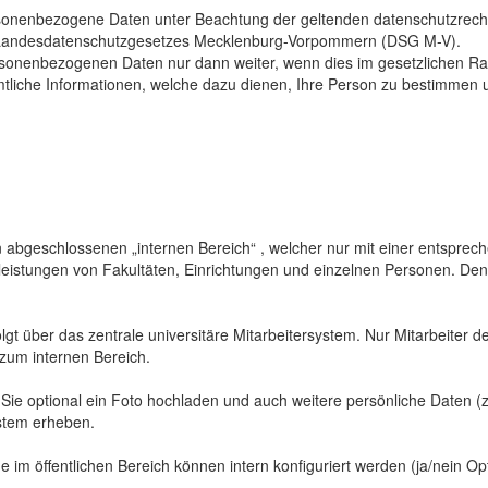
sonenbezogene Daten unter Beachtung der geltenden datenschutzrech
Landesdatenschutzgesetzes Mecklenburg-Vorpommern (DSG M-V).
ersonenbezogenen Daten nur dann weiter, wenn dies im gesetzlichen Ra
mtliche Informationen, welche dazu dienen, Ihre Person zu bestimmen 
abgeschlossenen „internen Bereich“ , welcher nur mit einer entspreche
sleistungen von Fakultäten, Einrichtungen und einzelnen Personen. De
gt über das zentrale universitäre Mitarbeitersystem. Nur Mitarbeiter de
 zum internen Bereich.
 Sie optional ein Foto hochladen und auch weitere persönliche Daten (z
ystem erheben.
 im öffentlichen Bereich können intern konfiguriert werden (ja/nein Opt