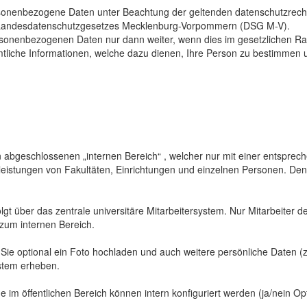
sonenbezogene Daten unter Beachtung der geltenden datenschutzrech
Landesdatenschutzgesetzes Mecklenburg-Vorpommern (DSG M-V).
ersonenbezogenen Daten nur dann weiter, wenn dies im gesetzlichen Ra
mtliche Informationen, welche dazu dienen, Ihre Person zu bestimmen 
abgeschlossenen „internen Bereich“ , welcher nur mit einer entspreche
sleistungen von Fakultäten, Einrichtungen und einzelnen Personen. De
gt über das zentrale universitäre Mitarbeitersystem. Nur Mitarbeiter de
 zum internen Bereich.
 Sie optional ein Foto hochladen und auch weitere persönliche Daten (z
ystem erheben.
 im öffentlichen Bereich können intern konfiguriert werden (ja/nein Opt