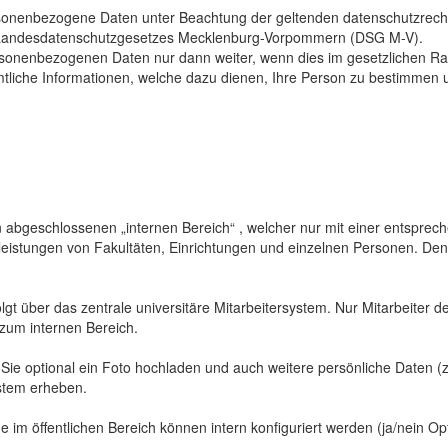
sonenbezogene Daten unter Beachtung der geltenden datenschutzrech
Landesdatenschutzgesetzes Mecklenburg-Vorpommern (DSG M-V).
ersonenbezogenen Daten nur dann weiter, wenn dies im gesetzlichen Ra
mtliche Informationen, welche dazu dienen, Ihre Person zu bestimmen 
abgeschlossenen „internen Bereich“ , welcher nur mit einer entspreche
sleistungen von Fakultäten, Einrichtungen und einzelnen Personen. De
gt über das zentrale universitäre Mitarbeitersystem. Nur Mitarbeiter de
 zum internen Bereich.
 Sie optional ein Foto hochladen und auch weitere persönliche Daten (z
ystem erheben.
 im öffentlichen Bereich können intern konfiguriert werden (ja/nein Opt