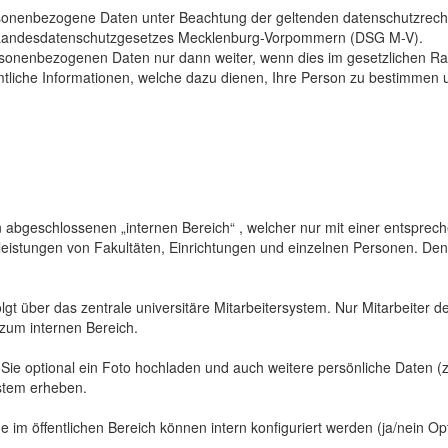
sonenbezogene Daten unter Beachtung der geltenden datenschutzrech
Landesdatenschutzgesetzes Mecklenburg-Vorpommern (DSG M-V).
ersonenbezogenen Daten nur dann weiter, wenn dies im gesetzlichen Ra
mtliche Informationen, welche dazu dienen, Ihre Person zu bestimmen 
abgeschlossenen „internen Bereich“ , welcher nur mit einer entspreche
sleistungen von Fakultäten, Einrichtungen und einzelnen Personen. De
gt über das zentrale universitäre Mitarbeitersystem. Nur Mitarbeiter de
 zum internen Bereich.
 Sie optional ein Foto hochladen und auch weitere persönliche Daten (z
ystem erheben.
 im öffentlichen Bereich können intern konfiguriert werden (ja/nein Opt