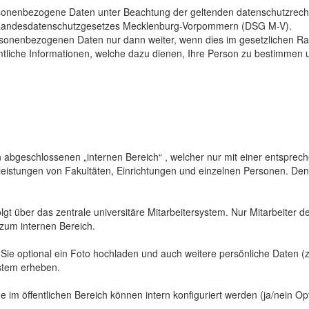
sonenbezogene Daten unter Beachtung der geltenden datenschutzrech
Landesdatenschutzgesetzes Mecklenburg-Vorpommern (DSG M-V).
ersonenbezogenen Daten nur dann weiter, wenn dies im gesetzlichen Ra
mtliche Informationen, welche dazu dienen, Ihre Person zu bestimmen 
abgeschlossenen „internen Bereich“ , welcher nur mit einer entspreche
sleistungen von Fakultäten, Einrichtungen und einzelnen Personen. De
gt über das zentrale universitäre Mitarbeitersystem. Nur Mitarbeiter de
 zum internen Bereich.
 Sie optional ein Foto hochladen und auch weitere persönliche Daten (z
ystem erheben.
 im öffentlichen Bereich können intern konfiguriert werden (ja/nein Opt