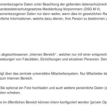
sonenbezogene Daten unter Beachtung der geltenden datenschutzrech
Landesdatenschutzgesetzes Mecklenburg-Vorpommern (DSG M-V).
ersonenbezogenen Daten nur dann weiter, wenn dies im gesetzlichen Ra
mtliche Informationen, welche dazu dienen, Ihre Person zu bestimmen 
abgeschlossenen „internen Bereich“ , welcher nur mit einer entspreche
sleistungen von Fakultäten, Einrichtungen und einzelnen Personen. De
gt über das zentrale universitäre Mitarbeitersystem. Nur Mitarbeiter de
 zum internen Bereich.
 Sie optional ein Foto hochladen und auch weitere persönliche Daten (z
ystem erheben.
 im öffentlichen Bereich können intern konfiguriert werden (ja/nein Opt