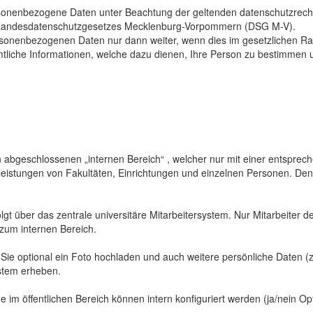
sonenbezogene Daten unter Beachtung der geltenden datenschutzrech
Landesdatenschutzgesetzes Mecklenburg-Vorpommern (DSG M-V).
ersonenbezogenen Daten nur dann weiter, wenn dies im gesetzlichen Ra
mtliche Informationen, welche dazu dienen, Ihre Person zu bestimmen 
abgeschlossenen „internen Bereich“ , welcher nur mit einer entspreche
sleistungen von Fakultäten, Einrichtungen und einzelnen Personen. De
gt über das zentrale universitäre Mitarbeitersystem. Nur Mitarbeiter de
 zum internen Bereich.
 Sie optional ein Foto hochladen und auch weitere persönliche Daten (z
ystem erheben.
 im öffentlichen Bereich können intern konfiguriert werden (ja/nein Opt