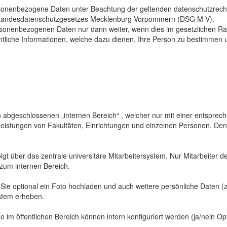
sonenbezogene Daten unter Beachtung der geltenden datenschutzrech
Landesdatenschutzgesetzes Mecklenburg-Vorpommern (DSG M-V).
ersonenbezogenen Daten nur dann weiter, wenn dies im gesetzlichen Ra
mtliche Informationen, welche dazu dienen, Ihre Person zu bestimmen 
abgeschlossenen „internen Bereich“ , welcher nur mit einer entspreche
sleistungen von Fakultäten, Einrichtungen und einzelnen Personen. De
gt über das zentrale universitäre Mitarbeitersystem. Nur Mitarbeiter de
 zum internen Bereich.
 Sie optional ein Foto hochladen und auch weitere persönliche Daten (z
ystem erheben.
 im öffentlichen Bereich können intern konfiguriert werden (ja/nein Opt