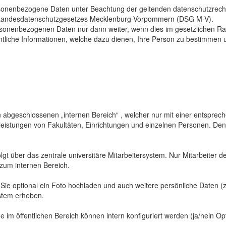
sonenbezogene Daten unter Beachtung der geltenden datenschutzrech
Landesdatenschutzgesetzes Mecklenburg-Vorpommern (DSG M-V).
ersonenbezogenen Daten nur dann weiter, wenn dies im gesetzlichen Ra
mtliche Informationen, welche dazu dienen, Ihre Person zu bestimmen 
abgeschlossenen „internen Bereich“ , welcher nur mit einer entspreche
sleistungen von Fakultäten, Einrichtungen und einzelnen Personen. De
gt über das zentrale universitäre Mitarbeitersystem. Nur Mitarbeiter de
 zum internen Bereich.
 Sie optional ein Foto hochladen und auch weitere persönliche Daten (z
ystem erheben.
 im öffentlichen Bereich können intern konfiguriert werden (ja/nein Opt