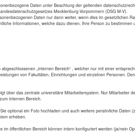
sonenbezogene Daten unter Beachtung der geltenden datenschutzrech
Landesdatenschutzgesetzes Mecklenburg-Vorpommern (DSG M-V).
ersonenbezogenen Daten nur dann weiter, wenn dies im gesetzlichen Ra
mtliche Informationen, welche dazu dienen, Ihre Person zu bestimmen 
abgeschlossenen „internen Bereich“ , welcher nur mit einer entspreche
sleistungen von Fakultäten, Einrichtungen und einzelnen Personen. De
gt über das zentrale universitäre Mitarbeitersystem. Nur Mitarbeiter de
 zum internen Bereich.
 Sie optional ein Foto hochladen und auch weitere persönliche Daten (z
ystem erheben.
 im öffentlichen Bereich können intern konfiguriert werden (ja/nein Opt