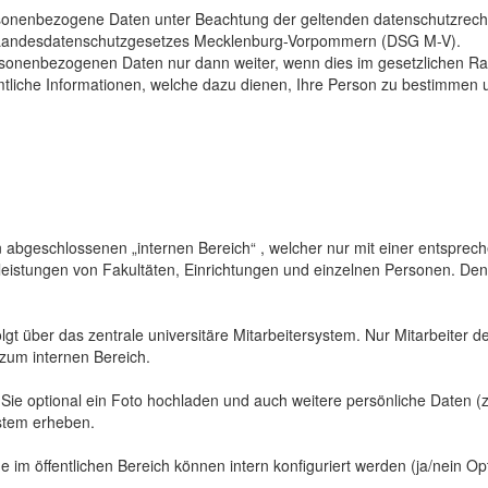
sonenbezogene Daten unter Beachtung der geltenden datenschutzrech
Landesdatenschutzgesetzes Mecklenburg-Vorpommern (DSG M-V).
ersonenbezogenen Daten nur dann weiter, wenn dies im gesetzlichen Ra
mtliche Informationen, welche dazu dienen, Ihre Person zu bestimmen 
abgeschlossenen „internen Bereich“ , welcher nur mit einer entspreche
sleistungen von Fakultäten, Einrichtungen und einzelnen Personen. De
gt über das zentrale universitäre Mitarbeitersystem. Nur Mitarbeiter de
 zum internen Bereich.
 Sie optional ein Foto hochladen und auch weitere persönliche Daten (z
ystem erheben.
 im öffentlichen Bereich können intern konfiguriert werden (ja/nein Opt