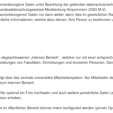
sonenbezogene Daten unter Beachtung der geltenden datenschutzrech
Landesdatenschutzgesetzes Mecklenburg-Vorpommern (DSG M-V).
ersonenbezogenen Daten nur dann weiter, wenn dies im gesetzlichen Ra
mtliche Informationen, welche dazu dienen, Ihre Person zu bestimmen 
abgeschlossenen „internen Bereich“ , welcher nur mit einer entspreche
sleistungen von Fakultäten, Einrichtungen und einzelnen Personen. De
gt über das zentrale universitäre Mitarbeitersystem. Nur Mitarbeiter de
 zum internen Bereich.
 Sie optional ein Foto hochladen und auch weitere persönliche Daten (z
ystem erheben.
 im öffentlichen Bereich können intern konfiguriert werden (ja/nein Opt