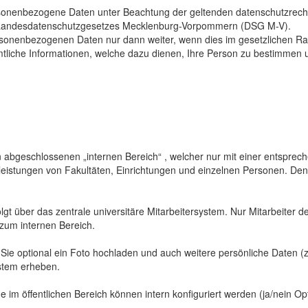
sonenbezogene Daten unter Beachtung der geltenden datenschutzrech
Landesdatenschutzgesetzes Mecklenburg-Vorpommern (DSG M-V).
ersonenbezogenen Daten nur dann weiter, wenn dies im gesetzlichen Ra
mtliche Informationen, welche dazu dienen, Ihre Person zu bestimmen 
abgeschlossenen „internen Bereich“ , welcher nur mit einer entspreche
sleistungen von Fakultäten, Einrichtungen und einzelnen Personen. De
gt über das zentrale universitäre Mitarbeitersystem. Nur Mitarbeiter de
 zum internen Bereich.
 Sie optional ein Foto hochladen und auch weitere persönliche Daten (z
ystem erheben.
 im öffentlichen Bereich können intern konfiguriert werden (ja/nein Opt